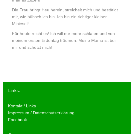
Mamas Zitzen!
Die Frau bringt Heu herein, streichelt mich und bestätigt
mir, wie hübsch ich bin. Ich bin ein richtiger kleiner
Miniesel!
Für heute reicht es! Ich will nur mehr schlafen und von
meinem ersten Erdentag träumen. Meine Mama ist bei
mir und schützt mich!
Links:
Kontakt / Links
Impressum / Datenschutzerklärung
Facebook